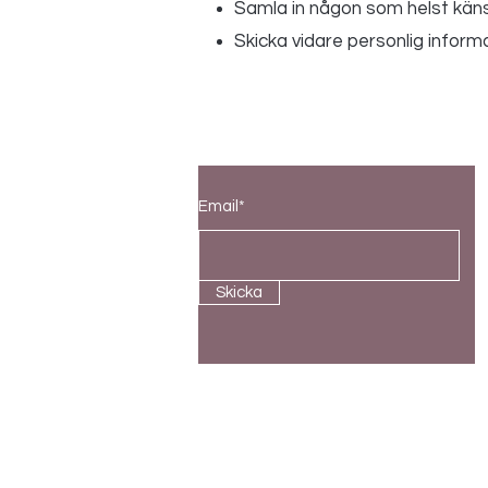
Samla in någon som helst känsl
Skicka vidare personlig informat
Prenumerera på vårt nyhetsbr
Email*
Skicka
SORTED
Bergmansgatan 6B, 431 30 Mölndal, Sv
Tel. 0737056619
/
info@sorted.se