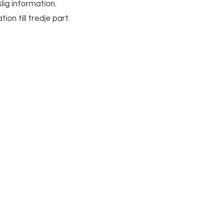
ig information.
ion till tredje part.
ev
Butik
Kundservice
Leverans och retur
Kryddburkar
Allmänna vilkor
Etiketter
Betalning
Förvaringsburkar
FAQ
Lådavdelare
Till baby
Presentkort
erige