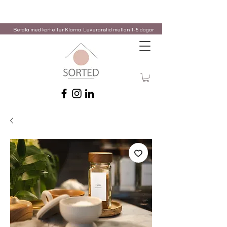
Betala med kort eller Klarna
Leveranstid mellan 1-5 dagar