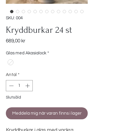
SKU: 004
Kryddburkar 24 st
Pris
689,00 kr
Glas med Akasialock
*
Antal
*
Slutsåld
Meddela mig när varan finns i lager
Kryddburkar i glas med vackra