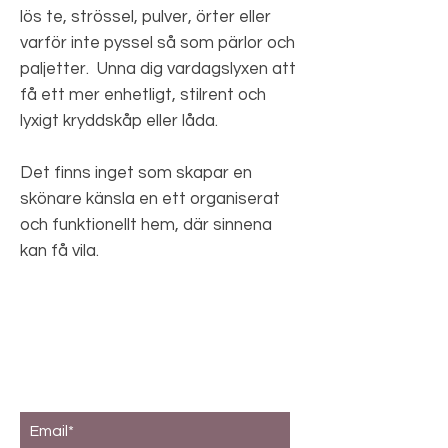
lös te, strössel, pulver, örter eller
varför inte pyssel så som pärlor och
paljetter. Unna dig vardagslyxen att
få ett mer enhetligt, stilrent och
lyxigt kryddskåp eller låda.
Det finns inget som skapar en
skönare känsla en ett organiserat
och funktionellt hem, där sinnena
kan få vila.
Prenumerera på vårt nyhetsbrev
Email*