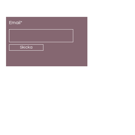
Prenumerera på vårt nyhetsbrev
Email*
Skicka
Butik
Kundservice
Kryddburkar
Leverans och retur
Etiketter
Allmänna vilkor
Förvaringsburkar
Betalning
Lådavdelare
FAQ
Till baby
Presentkort