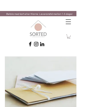
Betala med kort eller Klarna
Leveranstid mellan 1-5 dagar