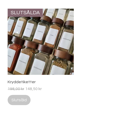
SLUTSÅLDA
Kryddetiketter
Ordinarie pris
Reapris
198,00 kr
148,50 kr
Slutsåld