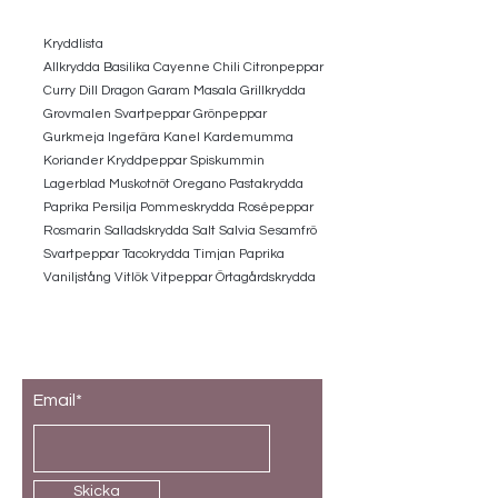
Kryddlista
Allkrydda Basilika Cayenne Chili Citronpeppar
Curry Dill Dragon Garam Masala Grillkrydda
Grovmalen Svartpeppar Grönpeppar
Gurkmeja Ingefära Kanel Kardemumma
Koriander Kryddpeppar Spiskummin
Lagerblad Muskotnöt Oregano Pastakrydda
Paprika Persilja Pommeskrydda Rosépeppar
Rosmarin Salladskrydda Salt Salvia Sesamfrö
Svartpeppar Tacokrydda Timjan Paprika
Vaniljstång Vitlök Vitpeppar Örtagårdskrydda
Prenumerera på vårt nyhetsbrev
Email*
Skicka