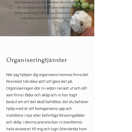
Med anpassade system och rutiner för att rensa ut
det som längre inte fyller någon funktion eller
bidrar med energi i ditt liv, upprättas en struktur
och ordning som är mer hållbar över tid.
Organiseringtjänster
När jag hjälper dig organisera hemma finns det
förenklat två olika sätt att göra det på.
Organiseringen där ni redan rensat ut och allt
som finns i lådor och skåp och ni har tagit
beslut om att det skall behållas. det du behöver
hjälp med är att kategorisera upp och
installera i nya eller befintliga förvaringslådor
och skåp. I denna process kan ni överlämna
hela ansvaret till mig och lugn återvända hem