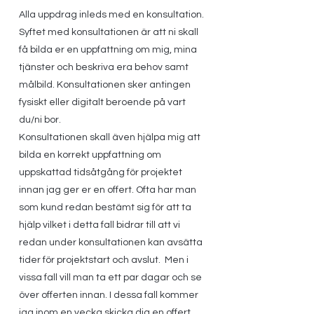
Kvalitet garanteras
Alla uppdrag inleds med en konsultation.
Syftet med konsultationen är att ni skall
få bilda er en uppfattning om mig, mina
tjänster och beskriva era behov samt
målbild. Konsultationen sker antingen
fysiskt eller digitalt beroende på vart
du/ni bor.
Konsultationen skall även hjälpa mig att
bilda en korrekt uppfattning om
uppskattad tidsåtgång för projektet
innan jag ger er en offert. Ofta har man
som kund redan bestämt sig för att ta
hjälp vilket i detta fall bidrar till att vi
redan under konsultationen kan avsätta
tider för projektstart och avslut. Men i
vissa fall vill man ta ett par dagar och se
över offerten innan. I dessa fall kommer
jag inom en vecka skicka dig en offert