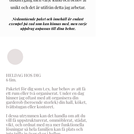
unikt och det är utifrån detta jag arbetar.
Nedanstående paket och innehåll är endast
exempel på vad som kan hinnas med, men varje
uppdrag anpassas till dina behov.​
HELDAG HOS DIG
6 tim.
Paketet för dig som t.ex. har behov av att få
ett rum eller två organiserat. Under en dag
hinner jag oftast med att organisera din
garderob (beroende storlek) din hall, köket,
tvättstugan eller kontoret.
I dessa utrymmen kan det handla om att du
vill få uppstrukturerat, ommöblerat, städat,
vikt, och ordnat med nya mer funktionella
lösningar så hela familjen kan få plats och
inte trilla in över skor i hallen.