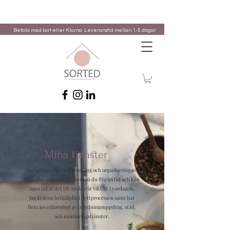
Betala med kort eller Klarna
Leveranstid mellan 1-5 dagar
Mina tjänster
Jag hjälper dig med rensning och organisering av
hela eller delar av ditt hem så du frigörs tid och kan
ägna tid åt det DU tycker är viktigt i vardagen.
Jag är även behjälplig i flyttprocessen samt har
flera års erfarenhet av inredningsuppdrag, städ,
och monteringstjänster.