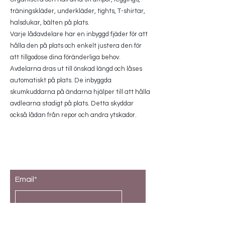
träningskläder, underkläder, tights, T-shirtar,
halsdukar, bälten på plats.
Varje lådavdelare har en inbyggd fjäder för att
hålla den på plats och enkelt justera den för
att tillgodose dina föränderliga behov.
Avdelarna dras ut till önskad längd och låses
automatiskt på plats. De inbyggda
skumkuddarna på ändarna hjälper till att hålla
avdlearna stadigt på plats. Detta skyddar
också lådan från repor och andra ytskador.
Prenumerera på vårt nyhetsbrev
Email*
Skicka