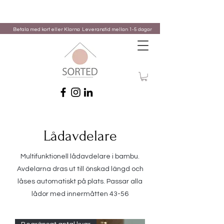
Betala med kort eller Klarna
Leveranstid mellan 1-5 dagar
Lådavdelare
Multifunktionell lådavdelare i bambu.
Avdelarna dras ut till önskad längd och
låses automatiskt på plats. Passar alla
lådor med innermåtten 43-56