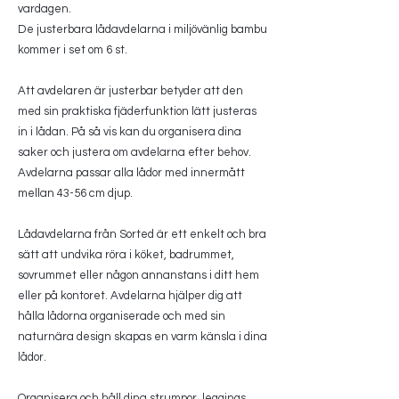
vardagen.
De justerbara lådavdelarna i miljövänlig bambu
kommer i set om 6 st.
Att avdelaren är justerbar betyder att den
med sin praktiska fjäderfunktion lätt justeras
in i lådan. På så vis kan du organisera dina
saker och justera om avdelarna efter behov.
Avdelarna passar alla lådor med innermått
mellan 43-56 cm djup.
Lådavdelarna från Sorted är ett enkelt och bra
sätt att undvika röra i köket, badrummet,
sovrummet eller någon annanstans i ditt hem
eller på kontoret. Avdelarna hjälper dig att
hålla lådorna organiserade och med sin
naturnära design skapas en varm känsla i dina
lådor.
Organisera och håll dina strumpor, leggings,