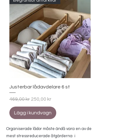
Begränsat antal kvar
Justerbar lådavdelare 6 st
Ordinarie pris
Reapris
469,00 kr
250,00 kr
Lägg i kundvagn
Organiserade lådor måste ändå vara en av de
mest stressreducerade åtgärderna i