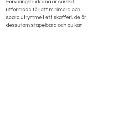
Förvaringsburkarna är särskilt
utformade för att minimera och
spara utrymme i ett skafferi, de är
dessutom stapelbara och du kan
lätt förvara de i ditt kylskåp, frys
eller skafferi. Du kan lätt organisera
ditt kök och frigöra utrymme till
andra produkter i ditt skafferi.
Förvaringsburkarna är också lätta
att rengöra, extremt
användarvänliga och är färdiga att
användas direkt.
Prenumerera på vårt nyhetsbrev