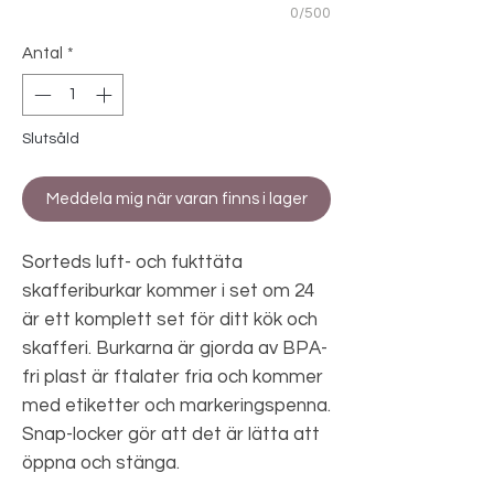
0/500
Antal
*
Slutsåld
Meddela mig när varan finns i lager
Sorteds luft- och fukttäta
skafferiburkar kommer i set om 24
är ett komplett set för ditt kök och
skafferi. Burkarna är gjorda av BPA-
fri plast är ftalater fria och kommer
med etiketter och markeringspenna.
Snap-locker gör att det är lätta att
öppna och stänga.