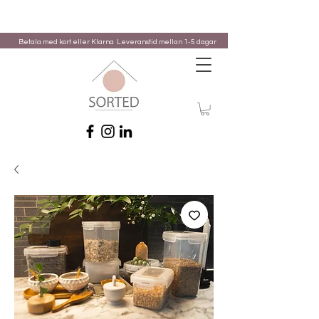
Betala med kort eller Klarna
Leveranstid mellan 1-5 dagar