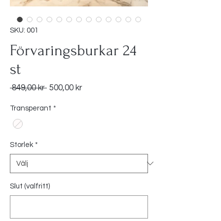
SKU: 001
Förvaringsburkar 24
st
Ordinarie
Reapris
 849,00 kr 
500,00 kr
pris
Transperant
*
Storlek
*
Slut (valfritt)