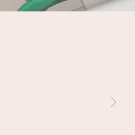
v bakom stängda
 av grymma
n & flink.
ltat ,så lätt allt
ktes.
räffa en människa