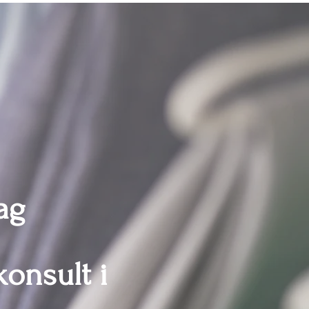
ag
onsult i