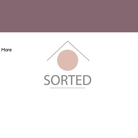
Betala med kort eller Klarna
Leveranstid mellan 1-5 daga
More