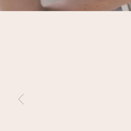
Vad tyckte 
“Vilken kick! Lite
köksluckor & gar
sorteringslådor tit
Kändes helt naturl
blev när var sak h
Vi är mer än nöjd
som dig Sandra"
Lena, Göteborg