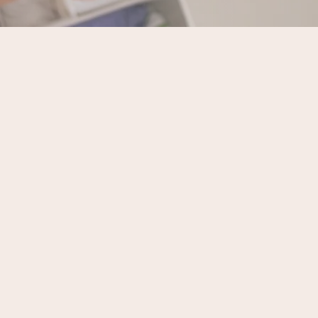
mina kunder?
 nervöst att någon skall komma in & se över ens li
derobsdörrar…Men känn inte så, bakom en stapel
tade Sandra fram, nyfiken , kreativ , ödmjuk ,piggeli
igt att Sandra tog över hemma hos mig & vilket resu
ar sin plats & hejdå till gamla hyllvärmare som skän
a med ett fantastiskt genomfört arbete & att få t