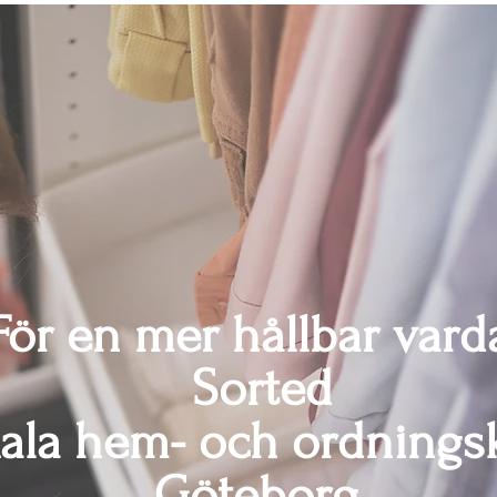
För en mer hållbar vard
Sorted
kala hem- och ordningsk
Göteborg.