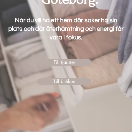
När du vill ha ett hem där saker ha sin
plats och där återhämtning och energi får
vara i fokus.
Till tjänster
Till butiken