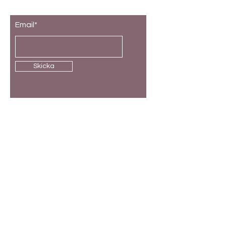
Prenumerera på vårt nyhetsbrev
Email*
Skicka
Butik
Kundservice
Kryddburkar
Leverans och retur
Etiketter
Allmänna vilkor
Förvaringsburkar
Betalning
Lådavdelare
FAQ
Till baby
Presentkort